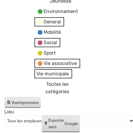
Jeunesse
Environnement
General
Mobilité
Social
Sport
Vie associative
Vie municipale
Toutes les
catégories
Vue
impression
Lieu
Créer
Exporter
Google
un
vers
Google