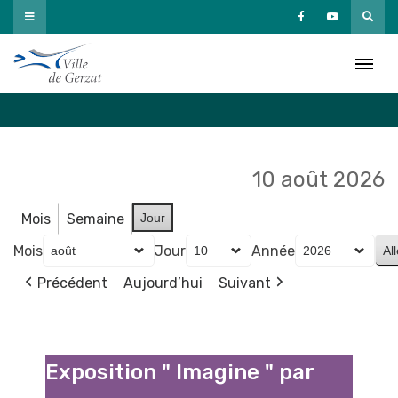
Passer
au
Agenda
contenu
Accueil
»
Agenda
10 août 2026
Mois
Semaine
Jour
Mois
Jour
Année
Précédent
Aujourd’hui
Suivant
Exposition
"
Exposition " Imagine " par
Imagine