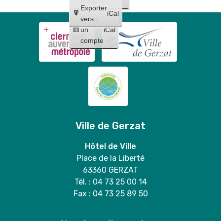
compte
Exporter
iCal
Créer
vers
un
iCal
compte
Ville de Gerzat
Hôtel de Ville
Place de la Liberté
63360 GERZAT
Tél. : 04 73 25 00 14
Fax : 04 73 25 89 50