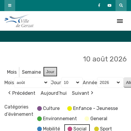
Passer
au
Agenda
contenu
Accueil
»
Agenda
10 août 2026
Mois
Semaine
Jour
Mois
Jour
Année
Précédent
Aujourd’hui
Suivant
Catégories
Culture
Enfance - Jeunesse
d’évènement
Environnement
General
Mobilité
Social
Sport