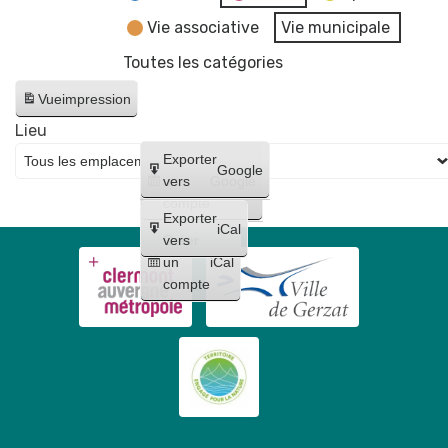
Vie associative
Vie municipale
Toutes les catégories
Vue
impression
Lieu
Créer
Exporter
Google
un
vers
Google
compte
Exporter
iCal
Créer
vers
un
iCal
compte