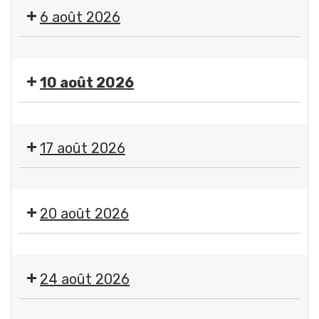
"
6 août 2026
Imagine
"
🤹
par
🎤
Jean-
10 août 2026
🎶Les
Jacques
Estivales
Chatard,
Exposition
2026
photographe
"
-
17 août 2026
Imagine
Soirée
"
#4
Exposition
par
-
"
Jean-
20 août 2026
Initiation
Imagine
Jacques
aux
"
Chatard,
arts
🤹
par
photographe
du
🎤
Jean-
24 août 2026
cirque
🎶Les
Jacques
+
Estivales
Chatard,
Exposition