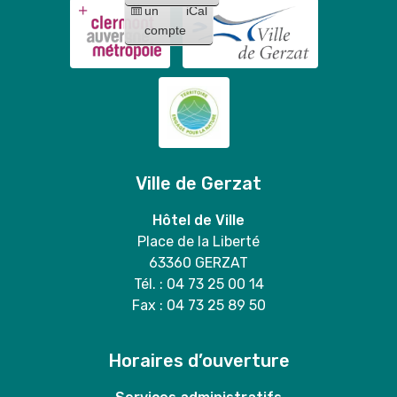
Mary
un
iCal
Stitch
duo
compte
"
Ville de Gerzat
Hôtel de Ville
Place de la Liberté
63360 GERZAT
Tél. : 04 73 25 00 14
Fax : 04 73 25 89 50
Horaires d’ouverture