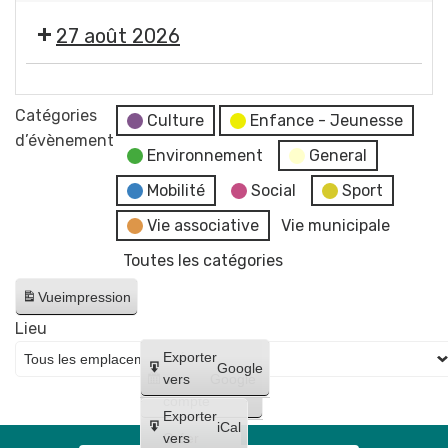
concert
2026
photographe
"
de
-
27 août 2026
Imagine
Raphaël
Soirée
"
James
#5
🎞️
par
trio
-
Les
Catégories
Jean-
Culture
Enfance - Jeunesse
Initiation
Estivales
d’évènement
Jacques
à
Environnement
General
2026
Chatard,
la
-
Mobilité
Social
Sport
photographe
lave
Soirée
Vie associative
Vie municipale
émaillée
#6
+
Toutes les catégories
-
Maquillages
Cinéma
Vue
impression
et
en
tatouages
Lieu
plein
+
Créer
Exporter
air
Google
concert
un
vers
Google
"
compte
de
Lilo
Exporter
Bloody
iCal
et
Créer
vers