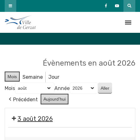
Passer
au
Agenda
contenu
Accueil
»
Agenda
Évènements en août 2026
Mois
Semaine
Jour
Mois
Année
Précédent
Aujourd’hui
3 août 2026
Exposition