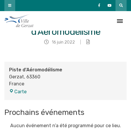
Passer
au
contenu
Piste
d’Aéromodélisme
16 juin 2022
|
Piste d'Aéromodélisme
Gerzat
,
63360
France
Piste
Carte
d'Aéromodélisme
Prochains événements
Aucun événement n’a été programmé pour ce lieu.