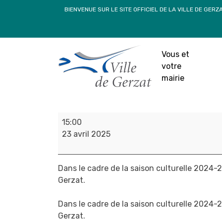
Passer
BIENVENUE SUR LE SITE OFFICIEL DE LA VILLE DE GERZ
au
contenu
” SOROLLS “, 
Compagnie Daraom
Vous et
à 15h – 
votre
mairie
18
”
15:00
SOROLLS
23 avril 2025
“,
cirque,
acrodanse
Dans le cadre de la saison culturelle 2024-2
–
Gerzat.
Compagnie
Daraomaï
Dans le cadre de la saison culturelle 2024-2
–
Gerzat.