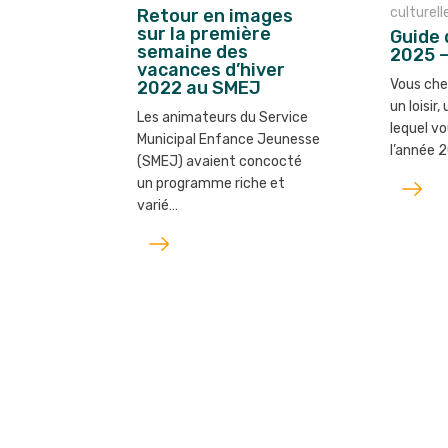
culturell
Retour en images
sur la première
Guide 
semaine des
2025 
vacances d’hiver
Vous che
2022 au SMEJ
un loisir
Les animateurs du Service
lequel vo
Municipal Enfance Jeunesse
l’année
(SMEJ) avaient concocté
Lire
un programme riche et
l'article
varié…
Lire
l'article