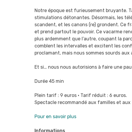
Mercredi
23
Notre époque est furieusement bruyante. Ta
avril
stimulations détonantes. Désormais, les tél
à
scandent, et les canons (re) grondent. Ce 
15h
et prend partout le pouvoir. Ce vacarme rend 
–
plus ardemment que l’autre, coupant la paro
Salle
comblent les intervalles et excitent les co
Le
proclamant, mais nous sommes sourds aux 
Galion
Et si… nous nous autorisions à faire une pau
Durée 45 min
Plein tarif : 9 euros • Tarif réduit : 6 euros.
Spectacle recommandé aux familles et aux 
Pour en savoir plus
Informations