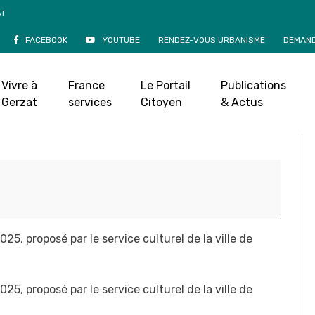
AT
FACEBOOK
YOUTUBE
RENDEZ-VOUS URBANISME
DEMAND
cirque, acrodanse –
aï – Mercredi 23 avril
Vivre à
France
Le Portail
Publications
Salle Le Galion
Gerzat
services
Citoyen
& Actus
 avril 2025
|
025, proposé par l
e service culturel de la ville de
025, proposé par l
e service culturel de la ville de