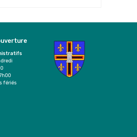
ouverture
istratifs
ndredi
00
17h00
s fériés