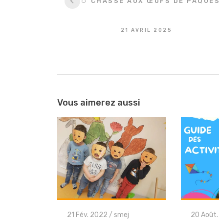
🐰🥚 CHASSE AUX ŒUFS DE PÂQUE
entre
les
21 AVRIL 2025
articles
Vous aimerez aussi
21 Fév. 2022
/
smej
20 Août