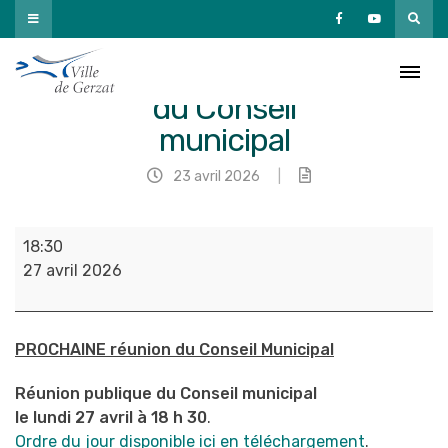
Passer
au
contenu
Réunion publique
du Conseil
municipal
23 avril 2026
|
Réunion
18:30
publique
27 avril 2026
du
Conseil
municipal
PROCHAINE réunion du Conseil Municipal
Réunion publique du Conseil municipal
le lundi 27 avril à 18 h 30
.
Ordre du jour disponible ici en téléchargement
.