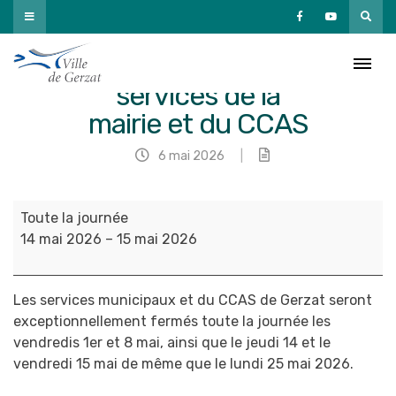
Passer
au
contenu
Fermeture des
services de la
mairie et du CCAS
6 mai 2026
|
Fermeture
Toute la journée
des
14 mai 2026
–
15 mai 2026
services
de
la
Les services municipaux et du CCAS de Gerzat
seront
mairie
exceptionnellement fermés toute la
journée les
et
vendredis 1
er
et 8 mai, ainsi que le jeudi 14 et le
du
vendredi 15 mai de même que
le lundi 25 mai 2026
.
CCAS