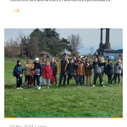
Lire
l'article
04 Mai. 2023
/
smej