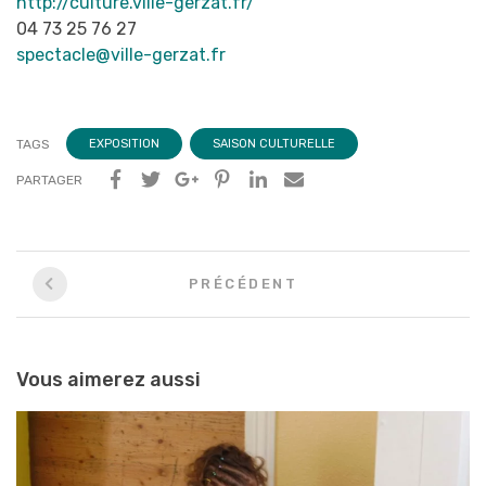
Nouvel
http://culture.ville-gerzat.fr/
onglet
04 73 25 76 27
spectacle@ville-gerzat.fr
TAGS
EXPOSITION
SAISON CULTURELLE
PARTAGER
Navigation
PRÉCÉDENT
entre
les
articles
Vous aimerez aussi