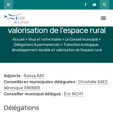
Passer
au
Transition écologique,
contenu
développement durable et
valorisation de l’espace rural
Accueil
»
Vous et votre mairie
»
Le Conseil municipal
»
Délégations & permanences
»
Transition écologique,
développement durable et valorisation de l’espace rural
Adjointe
:
Raïssa RAY
Conseillères municipales déléguées
:
Christelle SAEZ
,
Véronique GRENIER
Conseiller municipal délégué
:
Éric RICHY
Délégations