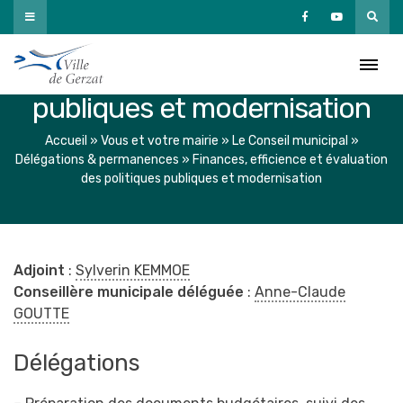
Passer
au
Finances, efficience et
contenu
évaluation des politiques
publiques et modernisation
Accueil
»
Vous et votre mairie
»
Le Conseil municipal
»
Délégations & permanences
»
Finances, efficience et évaluation
des politiques publiques et modernisation
Adjoint
:
Sylverin KEMMOE
Conseillère municipale déléguée
:
Anne-Claude
GOUTTE
Délégations