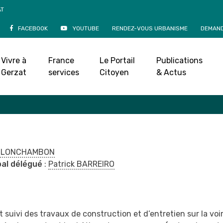
AT
FACEBOOK
YOUTUBE
RENDEZ-VOUS URBANISME
DEMAND
 : travaux, accessibil
Vivre à
France
Le Portail
Publications
Le Conseil municipal
»
Délégations & permanences
»
Espace publics : 
Gerzat
services
Citoyen
& Actus
an LONCHAMBON
pal délégué
:
Patrick BARREIRO
t suivi des travaux de construction et d’entretien sur la voir