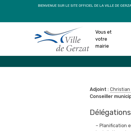
Passer
BIENVENUE SUR LE SITE OFFICIEL DE LA VILLE DE GERZ
au
contenu
Espace publics
Vous et
votre
Accueil
»
Vous et votre mairie
»
mairie
Adjoint
:
Christi
Conseiller munici
Délégations
– Planification e