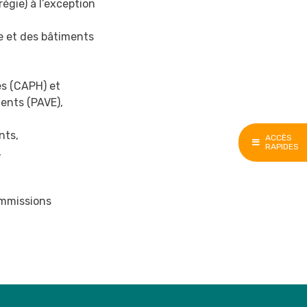
égie) à l’exception
e et des bâtiments
es (CAPH) et
ments (PAVE),
nts,
ACCÈS
RAPIDES
,
ommissions