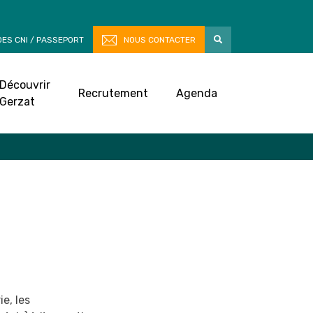
ES CNI / PASSEPORT
NOUS CONTACTER
ité et mobilité
Découvrir
Recrutement
Agenda
travaux, accessibilité et mobilité
Gerzat
ie, les