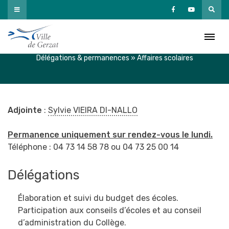
Passer
au
Affaires scolaires
contenu
Accueil
»
Vous et votre mairie
»
Le Conseil municipal
»
Délégations & permanences
»
Affaires scolaires
Adjointe
:
Sylvie VIEIRA DI-NALLO
Permanence uniquement sur rendez-vous le lundi.
Téléphone : 04 73 14 58 78 ou 04 73 25 00 14
Délégations
Élaboration et suivi du budget des écoles.
Participation aux conseils d’écoles et au conseil
d’administration du Collège.