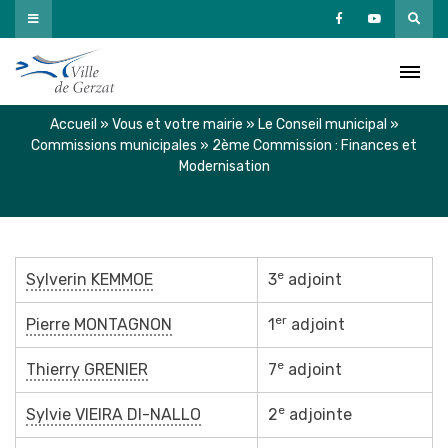
Passer
au
2ème Commission : Finances
contenu
et Modernisation
Accueil
»
Vous et votre mairie
»
Le Conseil municipal
»
Commissions municipales
»
2ème Commission : Finances et
Modernisation
e
Sylverin KEMMOE
3
adjoint
er
Pierre MONTAGNON
1
adjoint
e
Thierry GRENIER
7
adjoint
e
Sylvie VIEIRA DI-NALLO
2
adjointe