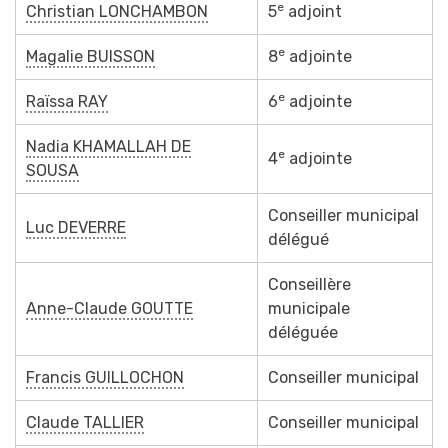
e
Christian LONCHAMBON
5
adjoint
e
Magalie BUISSON
8
adjointe
e
Raïssa RAY
6
adjointe
Nadia KHAMALLAH DE
e
4
adjointe
SOUSA
Conseiller municipal
Luc DEVERRE
délégué
Conseillère
Anne-Claude GOUTTE
municipale
déléguée
Francis GUILLOCHON
Conseiller municipal
Claude TALLIER
Conseiller municipal