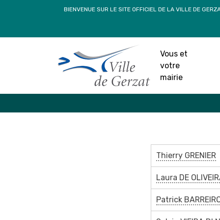
Passer
BIENVENUE SUR LE SITE OFFICIEL DE LA VILLE DE GERZ
au
contenu
1ère Com
Vous et
votre
Accueil
»
Vous et votre mai
mairie
Thierry GRENIER
Laura DE OLIVEIR
Patrick BARREIR