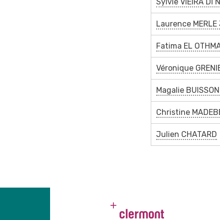
Sylvie VIEIRA DI
Laurence MERLE
Fatima EL OTHM
Véronique GRENI
Magalie BUISSON
Christine MADEB
Julien CHATARD