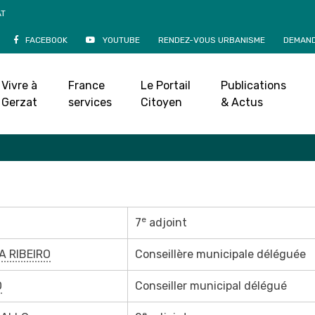
AT
FACEBOOK
YOUTUBE
RENDEZ-VOUS URBANISME
DEMAND
mission – Enfance et
Vivre à
France
Le Portail
Publications
rie
»
Le Conseil municipal
»
Commissions municipales
»
1ère Commiss
Gerzat
services
Citoyen
& Actus
e
7
adjoint
A RIBEIRO
Conseillère municipale déléguée
O
Conseiller municipal délégué
e