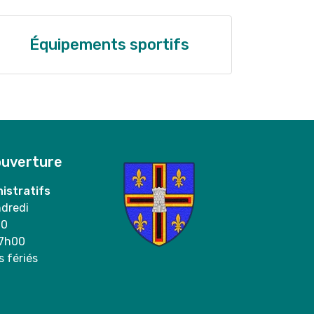
Équipements sportifs
ouverture
istratifs
ndredi
00
17h00
s fériés