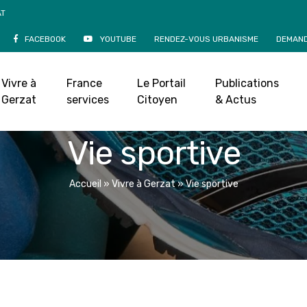
AT
FACEBOOK
YOUTUBE
RENDEZ-VOUS URBANISME
DEMAND
Vivre à
France
Le Portail
Publications
Gerzat
services
Citoyen
& Actus
Vie sportive
Accueil
»
Vivre à Gerzat
»
Vie sportive