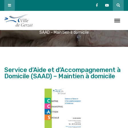
Passer
au
SAAD – Maintien à domicile
contenu
Accueil
»
Vivre à Gerzat
»
Vie Sociale
»
Action sociale / CCAS
»
SAAD – Maintien à domicile
Service d’Aide et d’Accompagnement à
Domicile (SAAD) –
Maintien
à domicile