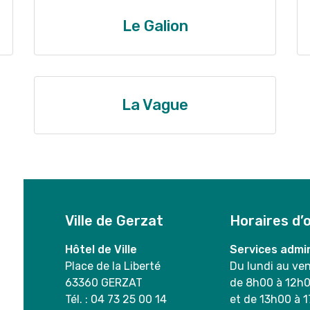
Le Galion
La Vague
Ville de Gerzat
Horaires d’
Hôtel de Ville
Services admin
Place de la Liberté
Du lundi au ve
63360 GERZAT
de 8h00 à 12h
Tél. : 04 73 25 00 14
et de 13h00 à 