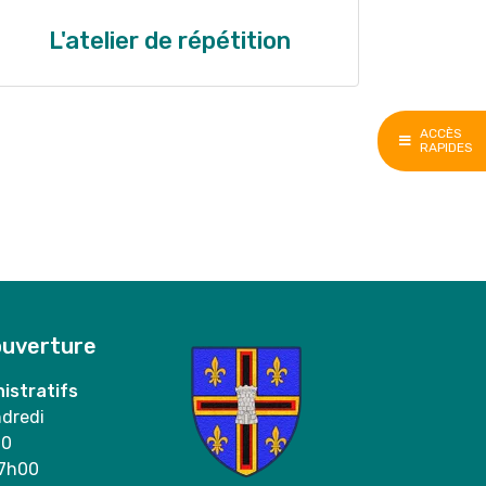
L'atelier de répétition
ACCÈS
RAPIDES
ouverture
istratifs
ndredi
00
17h00