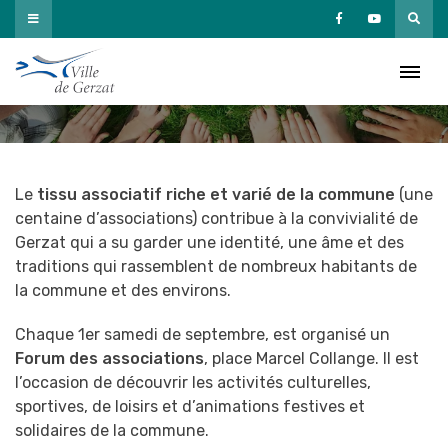
Passer
au
Vie associative
contenu
Accueil
»
Vivre à Gerzat
»
Vie associative
Le
tissu associatif riche et varié de la commune
(une
centaine d’associations) contribue à la convivialité de
Gerzat qui a su garder une identité, une âme et des
traditions qui rassemblent de nombreux habitants de
la commune et des environs.
Chaque 1er samedi de septembre, est organisé un
Forum des associations
, place Marcel Collange. Il est
l’occasion de découvrir les activités culturelles,
sportives, de loisirs et d’animations festives et
solidaires de la commune.