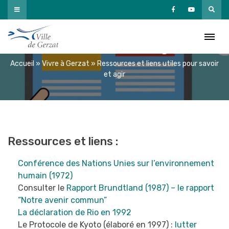
Passer
au
Ressources et liens utiles
contenu
pour savoir et agir
Accueil
»
Vivre à Gerzat
»
Ressources et liens utiles pour savoir
et agir
Ressources et liens :
Conférence des Nations Unies sur l’environnement
humain (1972)
Consulter le
Rapport Brundtland (1987) – le rapport
“Notre avenir commun”
La déclaration de Rio en 1992
Le Protocole de Kyoto (élaboré en 1997) :
lutter