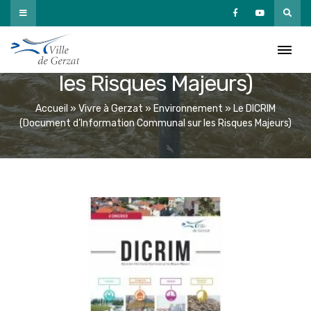
Passer
au
Le DICRIM (Document
contenu
d’Information Communal sur
les Risques Majeurs)
Accueil
»
Vivre à Gerzat
»
Environnement
»
Le DICRIM
(Document d’Information Communal sur les Risques Majeurs)