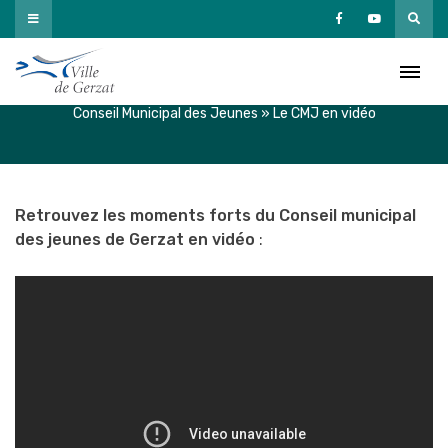
Passer
au
Le CMJ en vidéo
contenu
Accueil
»
Vivre à Gerzat
»
Enfance – Éducation – Jeunesse
»
Conseil Municipal des Jeunes
»
Le CMJ en vidéo
Retrouvez les moments forts du Conseil municipal
des jeunes de Gerzat en vidéo
:
X