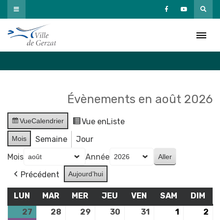
Passer
au
Agenda
contenu
Accueil
»
Agenda
Évènements en août 2026
Vue
Calendrier
Vue en
Liste
Mois
Semaine
Jour
Mois
Année
Précédent
Aujourd’hui
LUN
LUNDI
MAR
MARDI
MER
MERCREDI
JEU
JEUDI
VEN
VENDREDI
SAM
SAMEDI
DIM
DI
27
27
(1
28
28
29
29
30
30
31
31
1
1
2
2