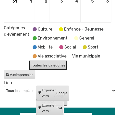
31
31
1
1
2
2
3
3
4
4
5
5
6
6
août
septembre
septembre
septembre
septembre
septembr
se
2026
2026
2026
2026
2026
2026
20
Catégories
Culture
Enfance - Jeunesse
d’évènement
Environnement
General
Mobilité
Social
Sport
Vie associative
Vie municipale
Toutes les catégories
Vue
impression
Lieu
Créer
Exporter
Google
un
vers
Google
compte
Exporter
iCal
Créer
vers