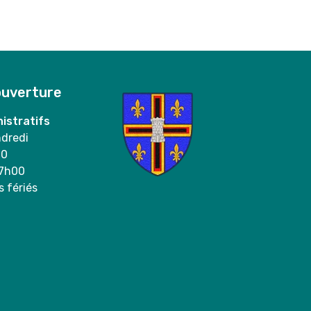
ouverture
istratifs
ndredi
00
17h00
s fériés