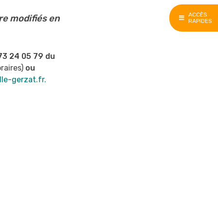
ACCÈS
re modifiés en
RAPIDES
73 24 05 79 du
raires)
ou
lle-gerzat.fr.