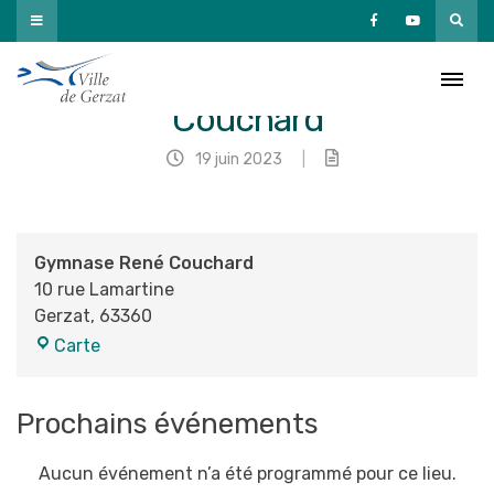
Passer
au
contenu
Gymnase René
Couchard
19 juin 2023
|
Gymnase René Couchard
10 rue Lamartine
Gerzat
,
63360
Gymnase
Carte
René
Couchard
Prochains événements
Aucun événement n’a été programmé pour ce lieu.