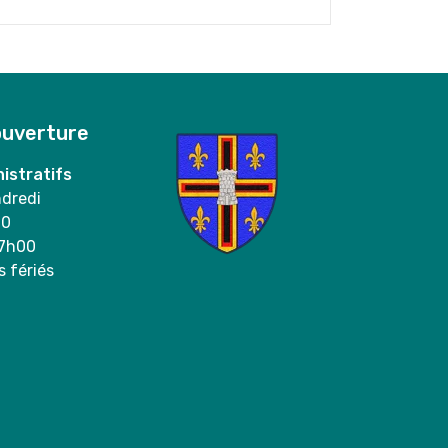
ouverture
istratifs
ndredi
00
17h00
s fériés