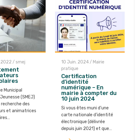
. 2022
/
smej
10 Juin. 2024
/
Mairie
pratique
tement
mateurs
Certification
olaires
d’identité
numérique – En
ce Municipal
mairie à compter du
 Jeunesse (SMEJ)
10 juin 2024
le recherche des
Si vous êtes muni d’une
rs et animatrices
carte nationale d’identité
aires…
électronique (délivrée
depuis juin 2021) et que…
Lire