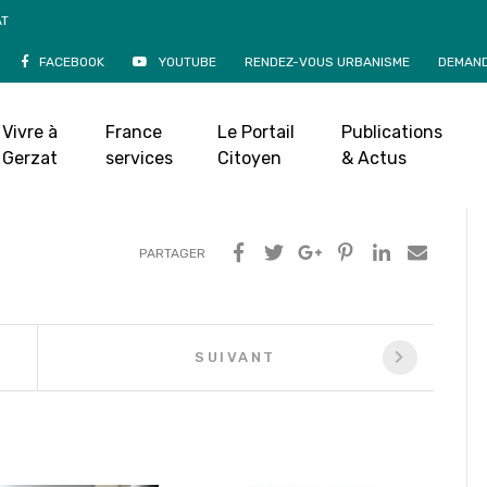
AT
FACEBOOK
YOUTUBE
RENDEZ-VOUS URBANISME
DEMAND
ave Archimbaud
ovembre 2021
|
Vivre à
France
Le Portail
Publications
Gerzat
services
Citoyen
& Actus
PARTAGER
SUIVANT