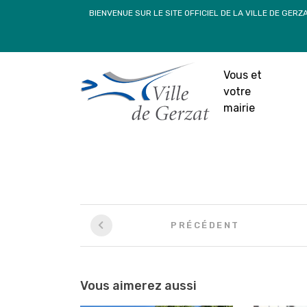
Passer
BIENVENUE SUR LE SITE OFFICIEL DE LA VILLE DE GERZ
au
contenu
Foyer Oct
Vous et
23 n
votre
mairie
Navigation
PRÉCÉDENT
entre
les
articles
Vous aimerez aussi