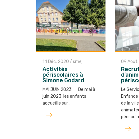
14 Déc. 2020
/
smej
09 Août
Activités
Recru
périscolaires à
d’ani
Simone Godard
périsc
MAI JUIN 2023 De mai à
Le Servi
juin 2023, les enfants
Enfance
accueillis sur…
de la vil
animateu
Lire
périscol
l'article
Lire
l'article