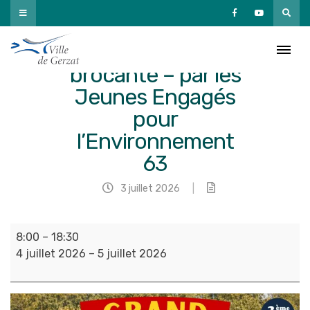
Passer
au
contenu
Vide-grenier
brocante – par les
Jeunes Engagés
pour
l’Environnement
63
3 juillet 2026
|
Vide-
8:00
–
18:30
grenier
4 juillet 2026
–
5 juillet 2026
brocante
-
par