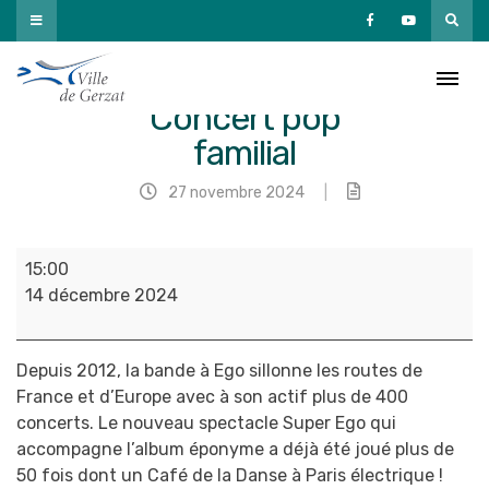
Passer
au
contenu
Super Ego –
Concert pop
familial
27 novembre 2024
|
Super
15:00
Ego
14 décembre 2024
-
Concert
pop
Depuis 2012, la bande à Ego sillonne les routes de
familial
France et d’Europe avec à son actif plus de 400
concerts. Le nouveau spectacle Super Ego qui
accompagne l’album éponyme a déjà été joué plus de
50 fois dont un Café de la Danse à Paris électrique !