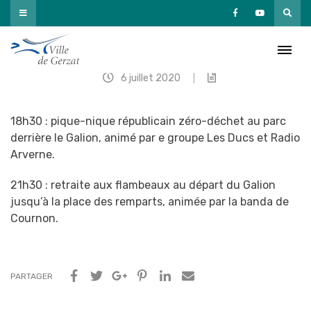
Passer
au
contenu
Soirée festive
6 juillet 2020
|
18h30 : pique-nique républicain zéro-déchet au parc
derrière le Galion, animé par e groupe Les Ducs et Radio
Arverne.
21h30 : retraite aux flambeaux au départ du Galion
jusqu’à la place des remparts, animée par la banda de
Cournon.
PARTAGER