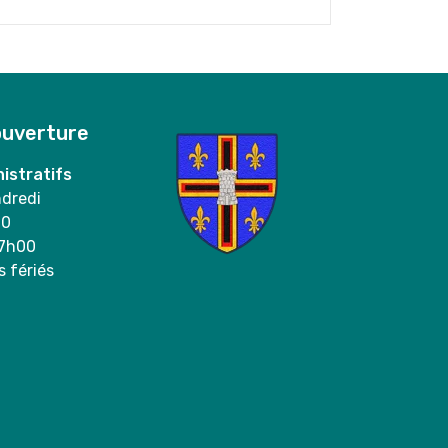
ouverture
istratifs
ndredi
00
17h00
s fériés