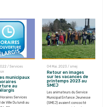
2022
/
Services
04 Mai. 2023
/
smej
aux
Retour en images
sur les vacances de
es municipaux
printemps 2023 au
horaires
SMEJ
rture au
 élargis
Les animateurs du Service
 Horaires Services
Municipal Enfance Jeunesse
l de Ville Du lundi au
(SMEJ) avaient concocté