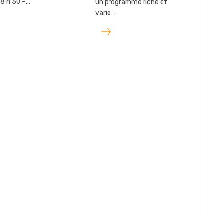
 8 h 30 –…
un programme riche et
varié…
Lire
l'article