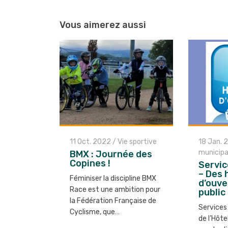
Navigation
entre
Vous aimerez aussi
les
articles
11 Oct. 2022
/
Vie sportive
18 Jan. 
municip
BMX : Journée des
Copines !
Servic
– Des 
Féminiser la discipline BMX
d’ouve
Race est une ambition pour
public
la Fédération Française de
Services
Cyclisme, que…
de l’Hôte
Lire