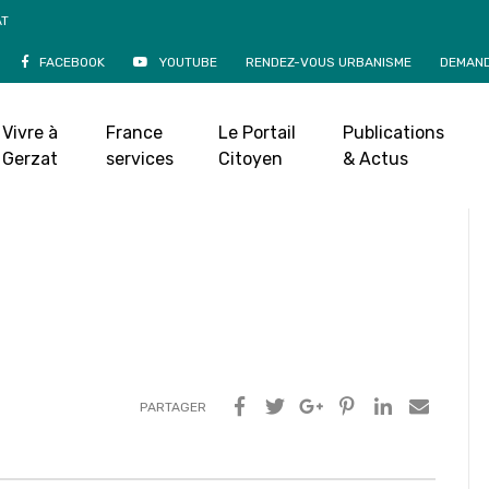
AT
FACEBOOK
YOUTUBE
RENDEZ-VOUS URBANISME
DEMAND
ts en Balade
juillet 2020
|
Vivre à
France
Le Portail
Publications
Gerzat
services
Citoyen
& Actus
 balade, l’exposition de l’artiste peintre Louis Paul
PARTAGER