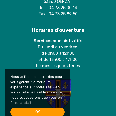
63360 GERZAT
Tél. : 04 73 25 00 14
Fax : 04 73 25 89 50
Horaires d’ouverture
Services administratifs
Du lundi au vendredi
de 8h00 à 12h00
et de 13h00 à 17h00
Fermés les jours fériés
Nous utilisons des cookies pour
vous garantir la meilleure
expérience sur notre site web. Si
vous continuez à utiliser ce site,
nous supposerons que vous en
êtes satisfait.
OK