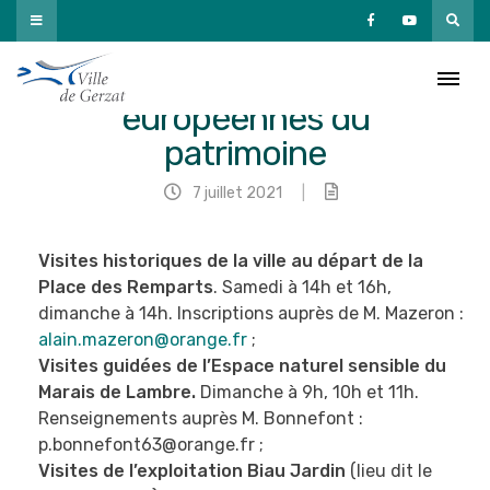
Passer
au
contenu
Journées
européennes du
patrimoine
7 juillet 2021
|
Visites historiques de la ville au départ de la
Place des Remparts
. Samedi à 14h et 16h,
dimanche à 14h. Inscriptions auprès de M. Mazeron :
alain.mazeron@orange.fr
;
Visites guidées de l’Espace naturel sensible du
Marais de Lambre.
Dimanche à 9h, 10h et 11h.
Renseignements auprès M. Bonnefont :
p.bonnefont63@orange.fr ;
Visites de l’exploitation Biau Jardin
(lieu dit le