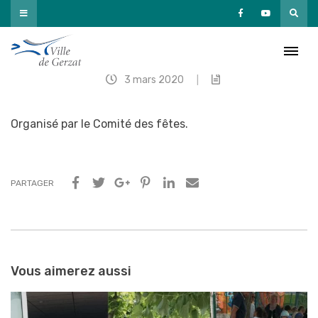
Passer
au
contenu
Fête du printemps
3 mars 2020
|
Organisé par le Comité des fêtes.
PARTAGER
Navigation
entre
Vous aimerez aussi
les
articles