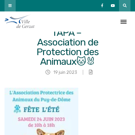
Passer
au
contenu
Fête de l’été à
l’APA –
Association de
Protection des
Animaux🐱🐰
19 juin 2023
|