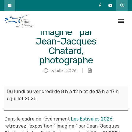
Passer
au
contenu
Exposition ”
Imagine ” par
Jean-Jacques
Chatard,
photographe
3 juillet 2026
|
Exposition
Du lundi au vendredi de 8 h à 12 h et de 13 h à 17 h
"
6 juillet 2026
Imagine
"
par
Dans le cadre de l'évènement
Les Estivales 2026
,
Jean-
retrouvez l'exposition " Imagine " par Jean-Jacques
Jacques