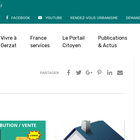
AT
FACEBOOK
YOUTUBE
RENDEZ-VOUS URBANISME
DEMAND
nt Sans Titre
octobre 2020
|
Vivre à
France
Le Portail
Publications
Gerzat
services
Citoyen
& Actus
PARTAGER