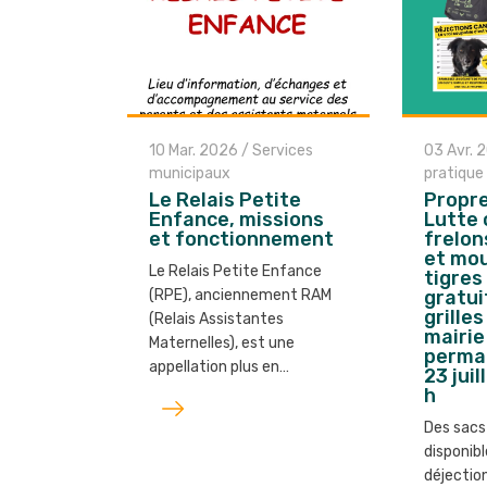
10 Mar. 2026
/
Services
03 Avr. 
municipaux
pratique
Le Relais Petite
Propre
Enfance, missions
Lutte 
et fonctionnement
frelon
et mo
Le Relais Petite Enfance
tigres
(RPE), anciennement RAM
gratui
grille
(Relais Assistantes
mairie
Maternelles), est une
perman
appellation plus en…
23 juil
h
Lire
l'article
Des sacs
disponibl
déjectio