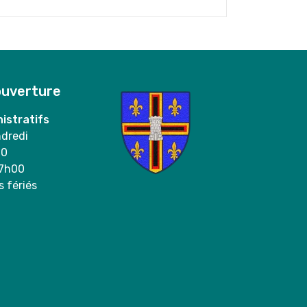
ouverture
istratifs
ndredi
00
17h00
s fériés