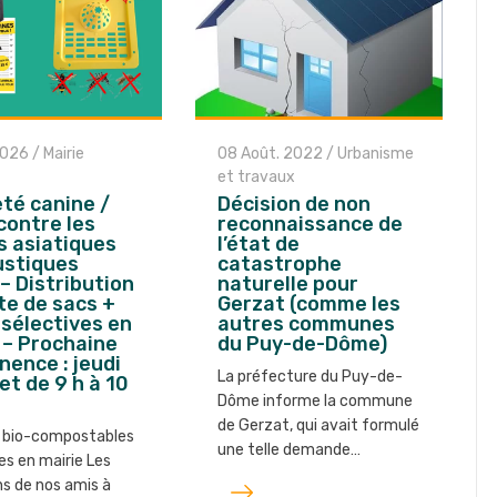
2026
/
Mairie
08 Août. 2022
/
Urbanisme
et travaux
té canine /
Décision de non
contre les
reconnaissance de
s asiatiques
l’état de
ustiques
catastrophe
 – Distribution
naturelle pour
te de sacs +
Gerzat (comme les
s sélectives en
autres communes
 – Prochaine
du Puy-de-Dôme)
ence : jeudi
La préfecture du Puy-de-
let de 9 h à 10
Dôme informe la commune
de Gerzat, qui avait formulé
 bio-compostables
une telle demande…
es en mairie Les
Lire
ns de nos amis à