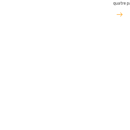
quatre p
Lire
l'article