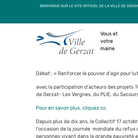
Passer
BIENVENUE SUR LE SITE OFFICIEL DE LA VILLE DE GERZ
au
contenu
Débat « Renforcer
lutter contre la
Vous et
d
votre
mairie
27 s
Débat : « Renforcer le pouvoir d’agir pour l
avec la participation d’acteurs des projets
de Gerzat- Les Vergnes, du PLIE, du Secours
Pour en savoir plus, cliquez ici
.
Depuis plus de dix ans, le Collectif 17 oct
l’occasion de la journée mondiale du refus 
personnes vivant dans la grande pauvreté et 