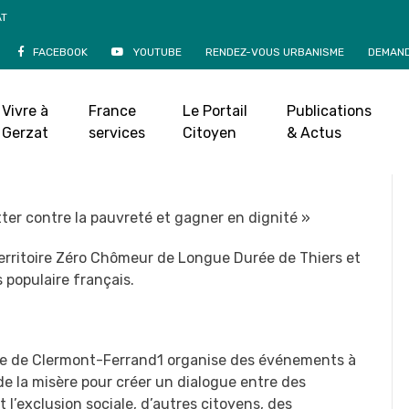
AT
FACEBOOK
YOUTUBE
RENDEZ-VOUS URBANISME
DEMAND
 le pouvoir d’agir pour
 pauvreté et gagner en
Vivre à
France
Le Portail
Publications
ignité »
Gerzat
services
Citoyen
& Actus
eptembre 2021
|
utter contre la pauvreté et gagner en dignité »
 Territoire Zéro Chômeur de Longue Durée de Thiers et
 populaire français.
obre de Clermont-Ferrand1 organise des événements à
de la misère pour créer un dialogue entre des
l’exclusion sociale, d’autres citoyens, des