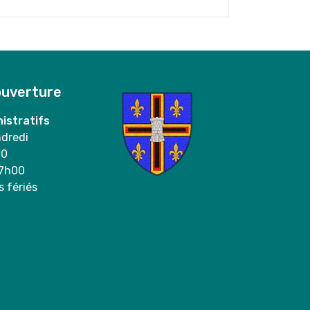
ouverture
istratifs
ndredi
00
17h00
s fériés