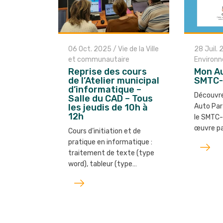
06 Oct. 2025
/
Vie de la Ville
28 Juil.
et communautaire
Environ
Reprise des cours
Mon Au
de l’Atelier municipal
SMTC
d’informatique –
Découvre
Salle du CAD – Tous
les jeudis de 10h à
Auto Par
12h
le SMTC-
œuvre p
Cours d’initiation et de
Lire
pratique en informatique :
traitement de texte (type
l'article
word), tableur (type…
Lire
l'article