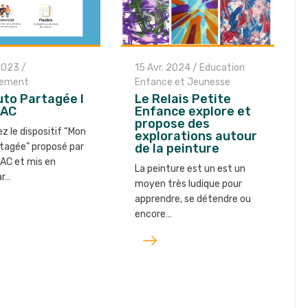
 2023
/
15 Avr. 2024
/
Education
nement
Enfance et Jeunesse
to Partagée I
Le Relais Petite
-AC
Enfance explore et
propose des
z le dispositif “Mon
explorations autour
tagée” proposé par
de la peinture
AC et mis en
La peinture est un est un
ar…
moyen très ludique pour
apprendre, se détendre ou
encore…
Lire
l'article