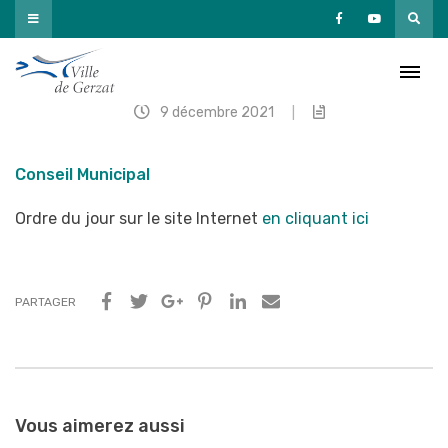
Passer
au
contenu
Conseil Municipal
9 décembre 2021
|
Conseil Municipal
Ordre du jour sur le site Internet
en cliquant ici
PARTAGER
Navigation
entre
Vous aimerez aussi
les