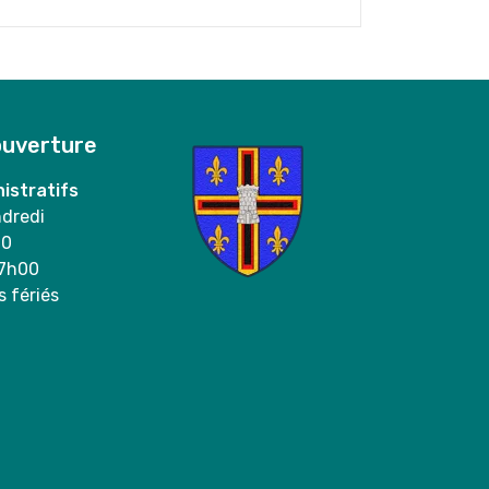
ouverture
istratifs
ndredi
00
17h00
s fériés