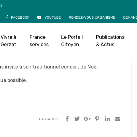
AT
FACEBOOK
YOUTUBE
RENDEZ-VOUS URBANISME
DEMAND
e Noël de l’EMM
ptembre 2021
|
Vivre à
France
Le Portail
Publications
Gerzat
services
Citoyen
& Actus
 invite à son traditionnel concert de Noël.
e possible.
PARTAGER