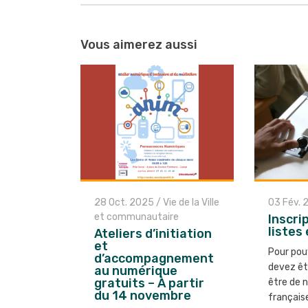
Navigation
entre
Vous aimerez aussi
les
articles
28 Oct. 2025
/
Vie de la Ville
03 Fév. 
et communautaire
Inscri
listes
Ateliers d’initiation
et
Pour pou
d’accompagnement
devez êt
au numérique
gratuits – À partir
être de n
du 14 novembre
français