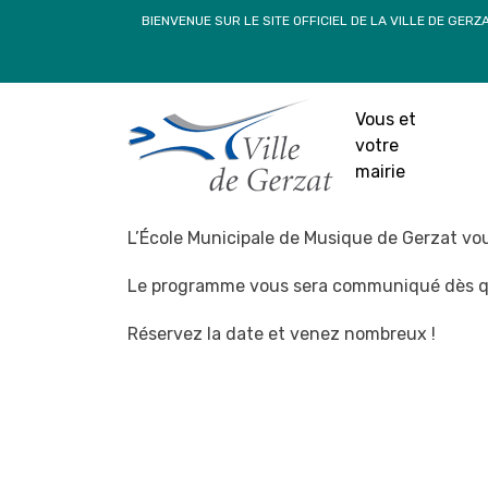
Passer
BIENVENUE SUR LE SITE OFFICIEL DE LA VILLE DE GERZ
au
contenu
Concert d
Vous et
2 se
votre
mairie
Concert de Noël de l’EMM
L’École Municipale de Musique de Gerzat vous
Le programme vous sera communiqué dès qu
Réservez la date et venez nombreux !