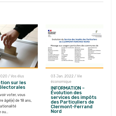
2020
/
Vos élus
03 Jan. 2022
/
Vie
économique
ption sur les
 électorales
INFORMATION –
Évolution des
voir voter, vous
services des impôts
re âgé(e) de 18 ans,
des Particuliers de
Clermont-Ferrand
ationalité
Nord
e ou…