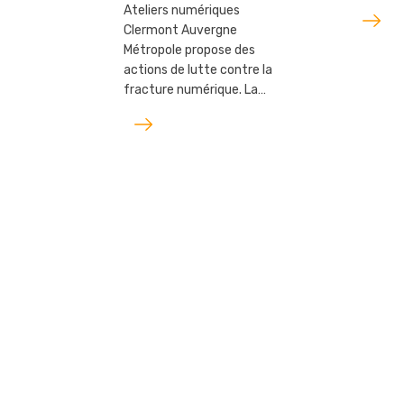
Ateliers numériques
Lire
Clermont Auvergne
l'article
Métropole propose des
actions de lutte contre la
fracture numérique. La…
Lire
l'article