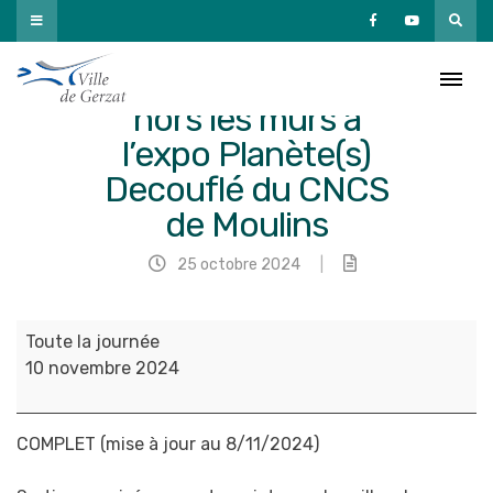
Passer
au
contenu
COMPLET – Sortie
hors les murs à
l’expo Planète(s)
Decouflé du CNCS
de Moulins
25 octobre 2024
|
COMPLET
Toute la journée
-
10 novembre 2024
Sortie
hors
les
COMPLET (mise à jour au 8/11/2024)
murs
à