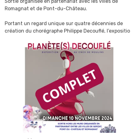
Sortie organisée en partenariat avec les villes de
l'expo
Romagnat et de Pont-du-Château.
Planète(s)
Decouflé
Portant un regard unique sur quatre décennies de
du
création du chorégraphe Philippe Decouflé, l’expositio
CNCS
de
Moulins