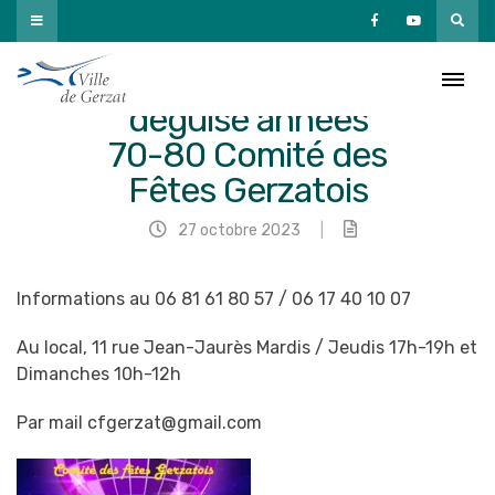
Passer
au
contenu
🪩🕺💃Repas
déguisé années
70-80 Comité des
Fêtes Gerzatois
27 octobre 2023
|
Informations au 06 81 61 80 57 / 06 17 40 10 07
Au local, 11 rue Jean-Jaurès Mardis / Jeudis 17h-19h et
Dimanches 10h-12h
Par mail c
fgerzat@gmail.com