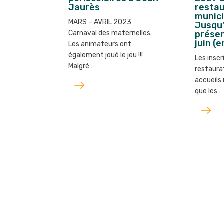
Jaurès
restau
munici
MARS – AVRIL 2023
Jusqu’
Carnaval des maternelles.
présen
juin (
Les animateurs ont
également joué le jeu !!!
Les inscr
Malgré…
restaura
Lire
accueils 
que les…
l'article
Lire
l'article