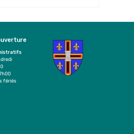
ouverture
istratifs
ndredi
00
17h00
s fériés