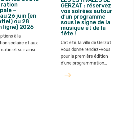
LES ESTIVALES DE
ration
GERZAT : réservez
pale –
vos soirées autour
au 26 juin (en
d’un programme
tiel) ou 28
sous le signe de la
en ligne) 2026
musique et de la
fête !
iptions à la
Cet été, la ville de Gerzat
tion scolaire et aux
vous donne rendez-vous
matin et soir ainsi
pour la première édition
d’une programmation…
Lire
l'article