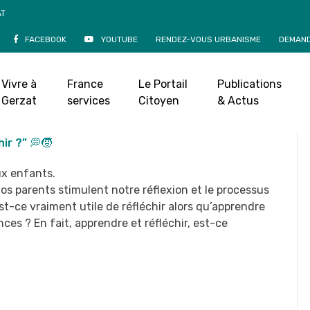
AT
FACEBOOK
YOUTUBE
RENDEZ-VOUS URBANISME
DEMAND
s “À quoi ça sert de
léchir ?”
Vivre à
France
Le Portail
Publications
Gerzat
services
Citoyen
& Actus
 mai 2022
|
ir ?” 💭
🧒
ux enfants.
nos parents stimulent notre réflexion et le processus
st-ce vraiment utile de réfléchir alors qu’apprendre
s ? En fait, apprendre et réfléchir, est-ce