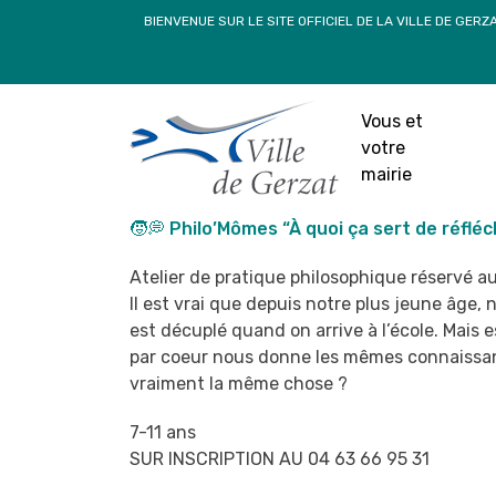
Passer
BIENVENUE SUR LE SITE OFFICIEL DE LA VILLE DE GERZ
au
contenu
🧒💭 Philo’Môme
réf
Vous et
votre
5
mairie
🧒💭 Philo’Mômes “À quoi ça sert de réfléch
Atelier de pratique philosophique réservé a
Il est vrai que depuis notre plus jeune âge, 
est
décuplé quand on arrive à l’école. Mais e
par
coeur nous donne les mêmes connaissance
vraiment la
même chose ?
7-11 ans
SUR INSCRIPTION AU 04 63 66 95 31