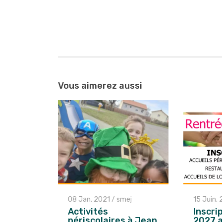
Navigation
entre
Vous aimerez aussi
les
articles
08 Jan. 2021
/
smej
15 Juin.
Activités
Inscri
périscolaires à Jean
2027 a