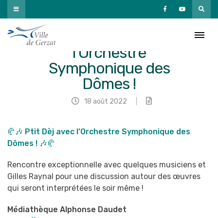
Passer
au
contenu
🥐🎶 Ptit Dèj avec
l’Orchestre
Symphonique des
Dômes !
18 août 2022
|
🥐🎶 Ptit Dèj avec l’Orchestre Symphonique des
Dômes ! 🎶🥐
Rencontre exceptionnelle avec quelques musiciens et
Gilles Raynal pour une discussion autour des œuvres
qui seront interprétées le soir même !
Médiathèque Alphonse Daudet