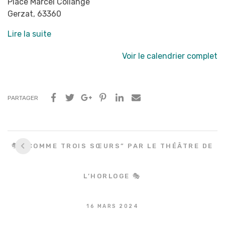
Place Marcel Collange
Gerzat
,
63360
Lire la suite
Voir le calendrier complet
PARTAGER
Navigation
🎭 “COMME TROIS SŒURS” PAR LE THÉÂTRE DE
entre
les
L’HORLOGE 🎭
articles
16 MARS 2024