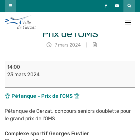
Passer
au
contenu
🏆 Pétanque –
Prix de l’OMS
7 mars 2024
|
🏆
14:00
Pétanque
23 mars 2024
-
Prix
de
🏆 Pétanque - Prix de l'OMS 🏆
l'OMS
Pétanque de Gerzat, concours seniors doublette pour
le grand prix de l'OMS.
Complexe sportif Georges Fustier