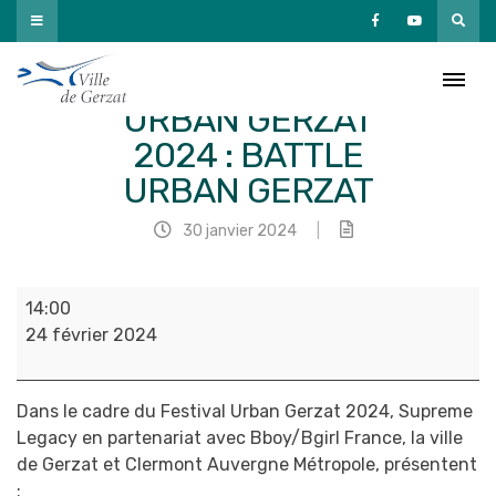
Passer
au
contenu
🎶🤸 FESTIVAL
URBAN GERZAT
2024 : BATTLE
URBAN GERZAT
30 janvier 2024
|
🎶
14:00
🤸
24 février 2024
FESTIVAL
URBAN
GERZAT
Dans le cadre du Festival Urban Gerzat 2024, Supreme
2024
Legacy en partenariat avec Bboy/Bgirl France, la ville
:
de Gerzat et Clermont Auvergne Métropole, présentent
BATTLE
: