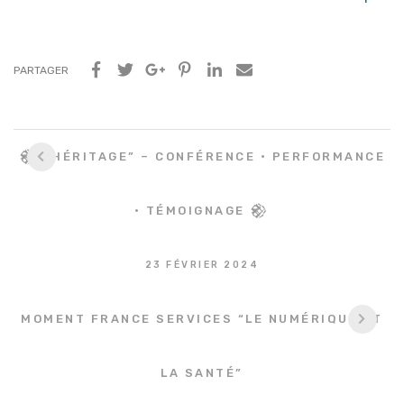
PARTAGER
Navigation
𒆙 “HÉRITAGE” – CONFÉRENCE • PERFORMANCE
entre
les
• TÉMOIGNAGE 𒆙
articles
23 FÉVRIER 2024
MOMENT FRANCE SERVICES “LE NUMÉRIQUE ET
LA SANTÉ”