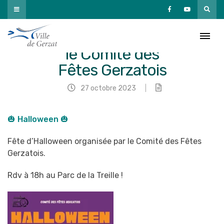
Passer
au
contenu
🎃 Halloween par
le Comité des
Fêtes Gerzatois
27 octobre 2023
|
🎃 Halloween 🎃
Fête d’Halloween organisée par le Comité des Fêtes
Gerzatois.
Rdv à 18h au Parc de la Treille !