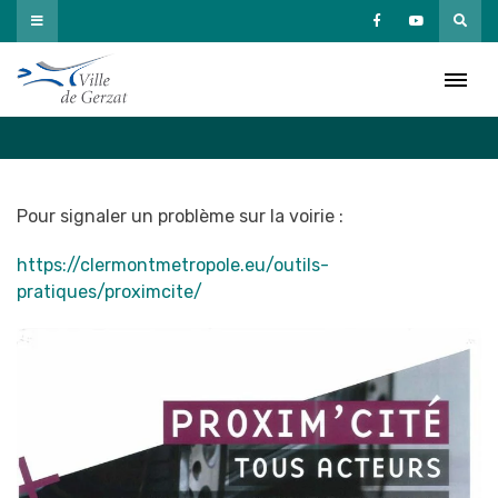
Passer
au
Incidents voirie
contenu
Accueil
»
Travaux / Voirie
»
Incidents voirie
Pour signaler un problème sur la voirie :
https://clermontmetropole.eu/outils-
pratiques/proximcite/