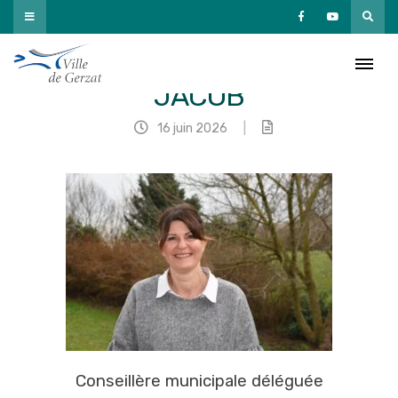
Passer
au
contenu
Laurence MERLE
JACOB
16 juin 2026
|
Conseillère municipale déléguée