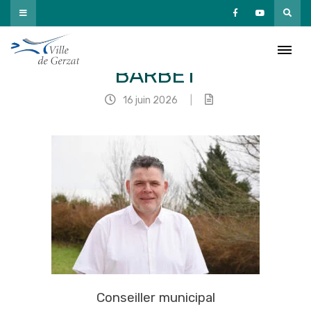
Passer
au
contenu
Jean-Patrick
BARBET
16 juin 2026
|
Conseiller municipal