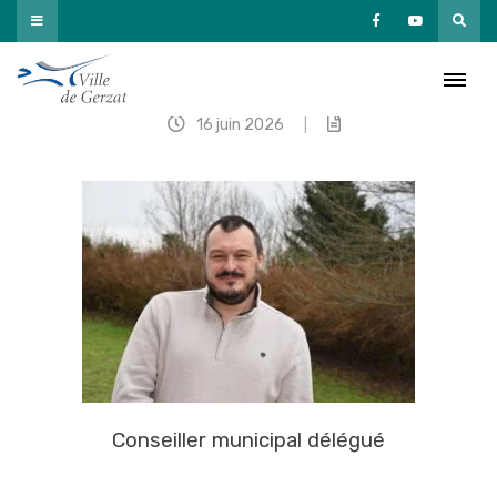
Passer
au
contenu
Éric RICHY
16 juin 2026
|
Conseiller municipal délégué