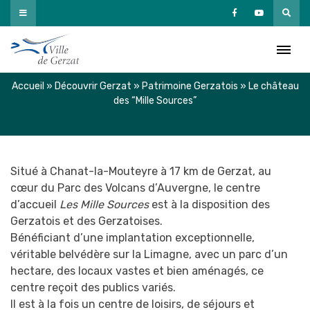
Passer
au
Le château des “Mille
contenu
Sources”
Accueil
»
Découvrir Gerzat
»
Patrimoine Gerzatois
»
Le château
des “Mille Sources”
Situé à Chanat-la-Mouteyre à 17 km de Gerzat, au
cœur du Parc des Volcans d’Auvergne, le centre
d’accueil
Les Mille Sources
est à la disposition des
Gerzatois et des Gerzatoises.
Bénéficiant d’une implantation exceptionnelle,
véritable belvédère sur la Limagne, avec un parc d’un
hectare, des locaux vastes et bien aménagés, ce
centre reçoit des publics variés.
Il est à la fois un centre de loisirs, de séjours et