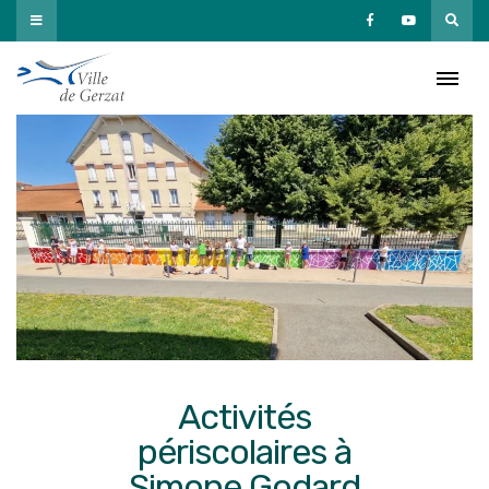
Passer
au
contenu
Activités
périscolaires à
Simone Godard